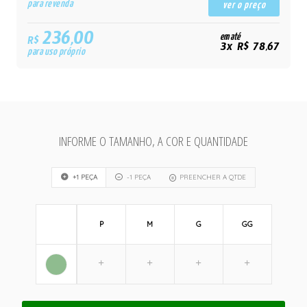
para revenda
ver o preço
236,00
em até
R$
3x R$ 78,67
para uso próprio
INFORME O TAMANHO, A COR E QUANTIDADE
+1 PEÇA
-1 PEÇA
PREENCHER A QTDE
P
M
G
GG