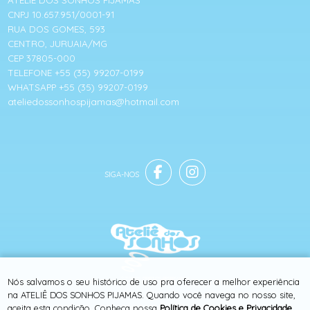
CNPJ 10.657.951/0001-91
RUA DOS GOMES, 593
CENTRO, JURUAIA/MG
CEP 37805-000
TELEFONE +55 (35) 99207-0199
WHATSAPP +55 (35) 99207-0199
ateliedossonhospijamas@hotmail.com
® TODOS DIREITOS RESERVADOS
Nós salvamos o seu histórico de uso pra oferecer a melhor experiência
na ATELIÊ DOS SONHOS PIJAMAS. Quando você navega no nosso site,
aceita esta condição. Conheça nossa
Política de Cookies e Privacidade
.