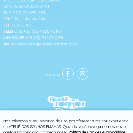
ATELIÊ DOS SONHOS PIJAMAS
CNPJ 10.657.951/0001-91
RUA DOS GOMES, 593
CENTRO, JURUAIA/MG
CEP 37805-000
TELEFONE +55 (35) 99207-0199
WHATSAPP +55 (35) 99207-0199
ateliedossonhospijamas@hotmail.com
® TODOS DIREITOS RESERVADOS
Nós salvamos o seu histórico de uso pra oferecer a melhor experiência
na ATELIÊ DOS SONHOS PIJAMAS. Quando você navega no nosso site,
aceita esta condição. Conheça nossa
Política de Cookies e Privacidade
.