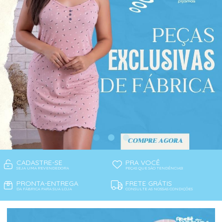
CADASTRE-SE
PRA VOCÊ
SEJA UMA REVENDEDORA
PEÇAS QUE SÃO TENDÊNCIAS!
PRONTA-ENTREGA
FRETE GRÁTIS
DA FÁBRICA PARA SUA LOJA
CONSULTE AS NOSSAS CONDIÇÕES