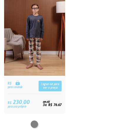
R$
Logue-se para
para revenda
ver o preço
230,00
R$
em até
3x R$ 76,67
para uso próprio