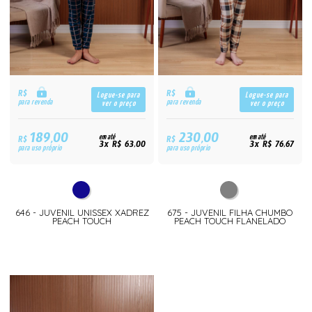
R$
R$
Logue-se para
Logue-se para
para revenda
para revenda
ver o preço
ver o preço
189,00
230,00
R$
em até
R$
em até
3x R$ 63,00
3x R$ 76,67
para uso próprio
para uso próprio
646 - JUVENIL UNISSEX XADREZ
675 - JUVENIL FILHA CHUMBO
PEACH TOUCH
PEACH TOUCH FLANELADO