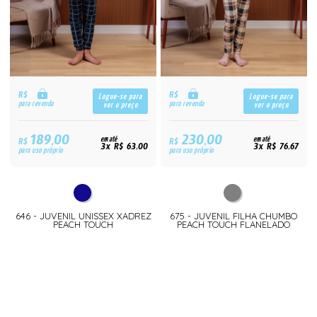
R$
R$
Logue-se para
Logue-se para
para revenda
para revenda
ver o preço
ver o preço
189,00
230,00
R$
em até
R$
em até
3x R$ 63,00
3x R$ 76,67
para uso próprio
para uso próprio
646 - JUVENIL UNISSEX XADREZ
675 - JUVENIL FILHA CHUMBO
PEACH TOUCH
PEACH TOUCH FLANELADO