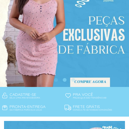
CADASTRE-SE
PRA VOCÊ
SEJA UMA REVENDEDORA
PEÇAS QUE SÃO TENDÊNCIAS!
PRONTA-ENTREGA
FRETE GRÁTIS
DA FÁBRICA PARA SUA LOJA
CONSULTE AS NOSSAS CONDIÇÕES