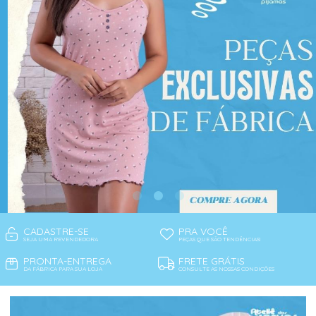
CADASTRE-SE
PRA VOCÊ
SEJA UMA REVENDEDORA
PEÇAS QUE SÃO TENDÊNCIAS!
PRONTA-ENTREGA
FRETE GRÁTIS
DA FÁBRICA PARA SUA LOJA
CONSULTE AS NOSSAS CONDIÇÕES