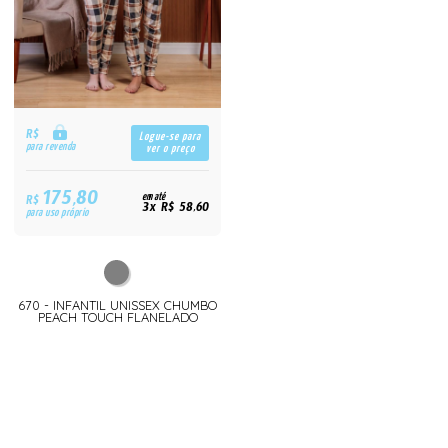
R$
Logue-se para
para revenda
ver o preço
175,80
R$
em até
3x R$ 58,60
para uso próprio
670 - INFANTIL UNISSEX CHUMBO
PEACH TOUCH FLANELADO