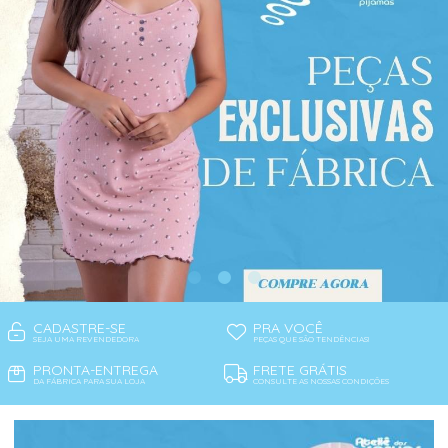
CADASTRE-SE
PRA VOCÊ
SEJA UMA REVENDEDORA
PEÇAS QUE SÃO TENDÊNCIAS!
PRONTA-ENTREGA
FRETE GRÁTIS
DA FÁBRICA PARA SUA LOJA
CONSULTE AS NOSSAS CONDIÇÕES