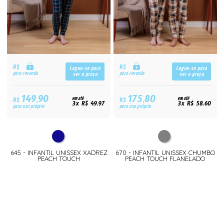
R$
R$
Logue-se para
Logue-se para
para revenda
para revenda
ver o preço
ver o preço
149,90
175,80
R$
em até
R$
em até
3x R$ 49,97
3x R$ 58,60
para uso próprio
para uso próprio
645 - INFANTIL UNISSEX XADREZ
670 - INFANTIL UNISSEX CHUMBO
PEACH TOUCH
PEACH TOUCH FLANELADO