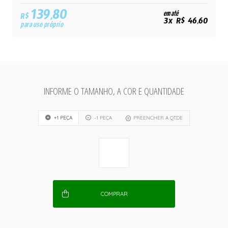
139,80
em até
R$
3x R$ 46,60
para uso próprio
INFORME O TAMANHO, A COR E QUANTIDADE
+1 PEÇA
-1 PEÇA
PREENCHER A QTDE
COMPRAR