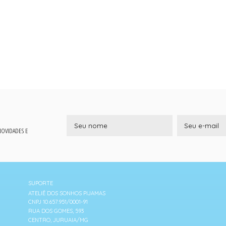
 NOVIDADES E
SUPORTE
ATELIÊ DOS SONHOS PIJAMAS
CNPJ 10.657.951/0001-91
RUA DOS GOMES, 593
CENTRO, JURUAIA/MG