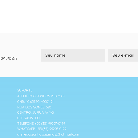
 NOVIDADES E
SUPORTE
ATELIÊ DOS SONHOS PIJAMAS
CNPJ 10.657.951/0001-91
RUA DOS GOMES, 593
CENTRO, JURUAIA/MG
CEP 37805-000
TELEFONE +55 (35) 99207-0199
WHATSAPP +55 (35) 99207-0199
ateliedossonhospijamas@hotmail.com