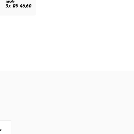
em até
3x R$ 46,60
G