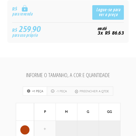
R$
Logue-se para
para revenda
ver o preço
259,90
em até
R$
3x R$ 86,63
para uso próprio
INFORME O TAMANHO, A COR E QUANTIDADE
+1 PEÇA
-1 PEÇA
PREENCHER A QTDE
P
M
G
GG