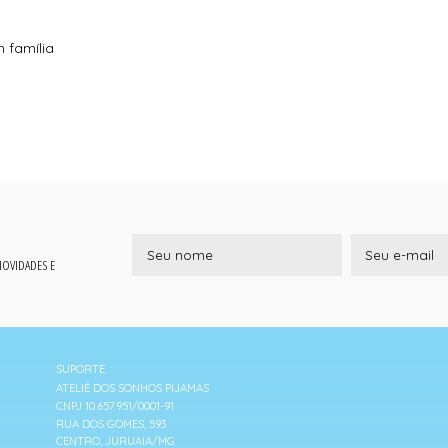
 família
 NOVIDADES E
SUPORTE
ATELIÊ DOS SONHOS PIJAMAS
CNPJ 10.657.951/0001-91
RUA DOS GOMES, 593
CENTRO, JURUAIA/MG