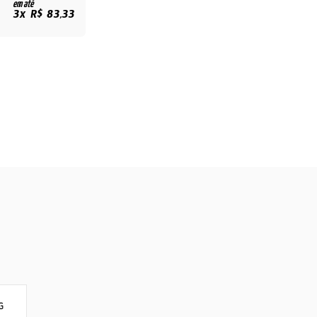
em até
3x R$ 83,33
G