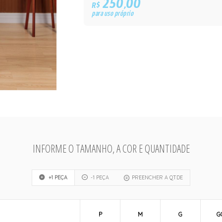
250,00
R$
para uso próprio
INFORME O TAMANHO, A COR E QUANTIDADE
+1 PEÇA
-1 PEÇA
PREENCHER A QTDE
P
M
G
G