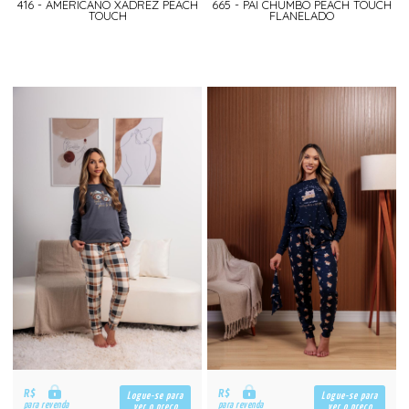
416 - AMERICANO XADREZ PEACH
665 - PAI CHUMBO PEACH TOUCH
TOUCH
FLANELADO
R$
R$
Logue-se para
Logue-se para
para revenda
para revenda
ver o preço
ver o preço