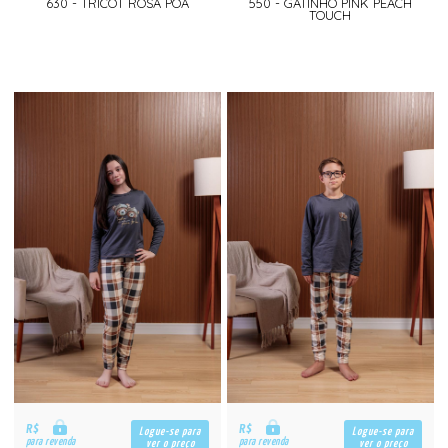
630 - TRICOT ROSA POA
550 - GATINHO PINK PEACH
TOUCH
R$
R$
Logue-se para
Logue-se para
para revenda
para revenda
ver o preço
ver o preço