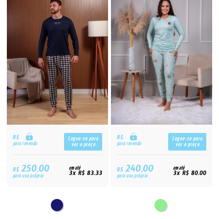
R$
R$
Logue-se para
Logue-se para
para revenda
para revenda
ver o preço
ver o preço
250,00
240,00
R$
em até
R$
em até
3x R$ 83,33
3x R$ 80,00
para uso próprio
para uso próprio