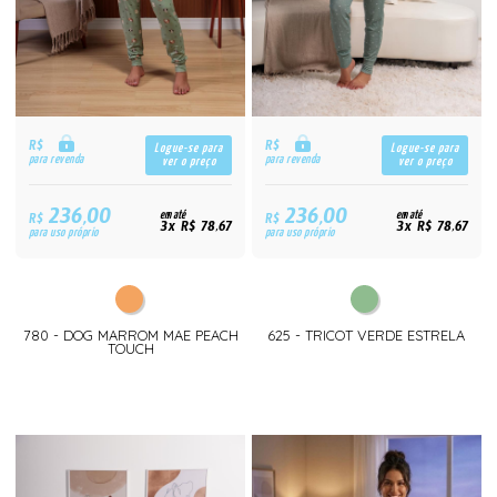
R$
R$
Logue-se para
Logue-se para
para revenda
para revenda
ver o preço
ver o preço
236,00
236,00
R$
em até
R$
em até
3x R$ 78,67
3x R$ 78,67
para uso próprio
para uso próprio
780 - DOG MARROM MAE PEACH
625 - TRICOT VERDE ESTRELA
TOUCH