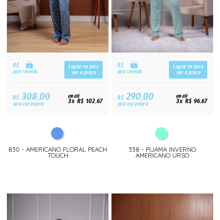
R$
R$
Logue-se para
Logue-se para
para revenda
para revenda
ver o preço
ver o preço
308,00
290,00
R$
em até
R$
em até
3x R$ 102,67
3x R$ 96,67
para uso próprio
para uso próprio
830 - AMERICANO FLORAL PEACH
338 - PIJAMA INVERNO
TOUCH
AMERICANO URSO