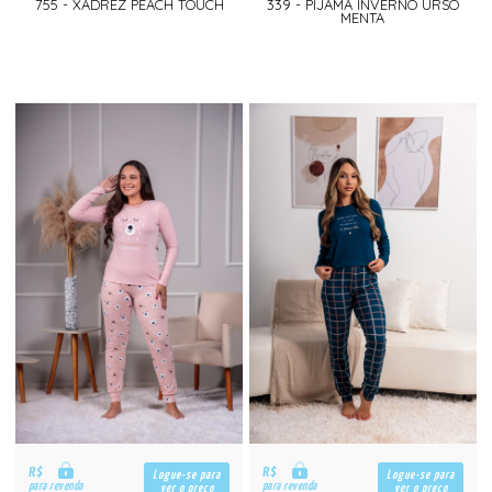
755 - XADREZ PEACH TOUCH
339 - PIJAMA INVERNO URSO
MENTA
R$
R$
Logue-se para
Logue-se para
para revenda
para revenda
ver o preço
ver o preço