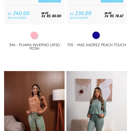
240,00
236,00
R$
em até
R$
em até
3x R$ 80,00
3x R$ 78,67
para uso próprio
para uso próprio
346 - PIJAMA INVERNO URSO
705 - MAE XADREZ PEACH TOUCH
ROSA