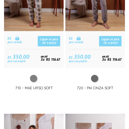
R$
R$
Logue-se para
Logue-se para
para revenda
para revenda
ver o preço
ver o preço
350,00
350,00
R$
em até
R$
em até
3x R$ 116,67
3x R$ 116,67
para uso próprio
para uso próprio
710 - MAE URSO SOFT
720 - PAI CINZA SOFT