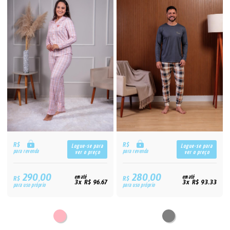
R$
R$
Logue-se para
Logue-se para
para revenda
para revenda
ver o preço
ver o preço
290,00
280,00
R$
em até
R$
em até
3x R$ 96,67
3x R$ 93,33
para uso próprio
para uso próprio