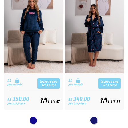
R$
R$
Logue-se para
Logue-se para
para revenda
para revenda
ver o preço
ver o preço
350,00
340,00
R$
em até
R$
em até
3x R$ 116,67
3x R$ 113,33
para uso próprio
para uso próprio