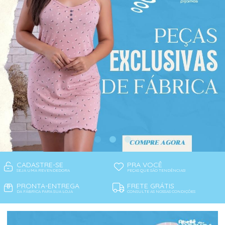
CADASTRE-SE
PRA VOCÊ
SEJA UMA REVENDEDORA
PEÇAS QUE SÃO TENDÊNCIAS!
PRONTA-ENTREGA
FRETE GRÁTIS
DA FÁBRICA PARA SUA LOJA
CONSULTE AS NOSSAS CONDIÇÕES