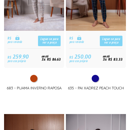
R$
R$
Logue-se para
Logue-se para
para revenda
para revenda
ver o preço
ver o preço
259,90
250,00
R$
em até
R$
em até
3x R$ 86,63
3x R$ 83,33
para uso próprio
para uso próprio
683 - PIJAMA INVERNO RAPOSA
635 - PAI XADREZ PEACH TOUCH