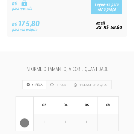
R$
Logue-se para
para revenda
ver o preço
175,80
em até
R$
3x R$ 58,60
para uso próprio
INFORME O TAMANHO, A COR E QUANTIDADE
+1 PEÇA
-1 PEÇA
PREENCHER A QTDE
02
04
06
08