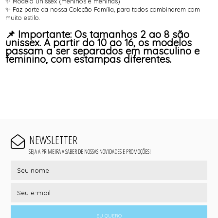
✨ Modelo unissex (meninos e meninas)
✨ Faz parte da nossa Coleção Família, para todos combinarem com
muito estilo.
📌 Importante: Os tamanhos 2 ao 8 são
unissex. A partir do 10 ao 16, os modelos
passam a ser separados em masculino e
feminino, com estampas diferentes.
NEWSLETTER
SEJA A PRIMEIRA A SABER DE NOSSAS NOVIDADES E PROMOÇÕES!
EU QUERO