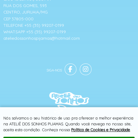
RUA DOS GOMES, 593
CENTRO, JURUAIA/MG
CEP 37805-000
TELEFONE +55 (35) 99207-0199
WHATSAPP +55 (35) 99207-0199
ateliedossonhospijamas@hotmail.com
® TODOS DIREITOS RESERVADOS
Nós salvamos o seu histórico de uso pra oferecer a melhor experiência
na ATELIÊ DOS SONHOS PIJAMAS. Quando você navega no nosso site,
aceita esta condição. Conheça nossa
Política de Cookies e Privacidade
.
SITE 100% SEGURO
PLATAFORMA B2B