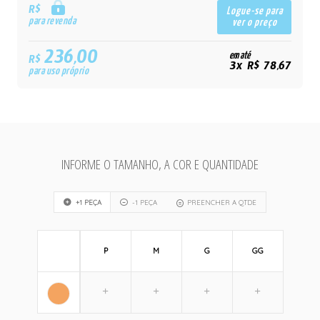
R$
Logue-se para
para revenda
ver o preço
236,00
em até
R$
3x R$ 78,67
para uso próprio
INFORME O TAMANHO, A COR E QUANTIDADE
+1 PEÇA
-1 PEÇA
PREENCHER A QTDE
P
M
G
GG