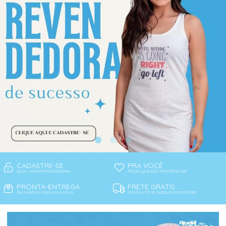
CADASTRE-SE
PRA VOCÊ
SEJA UMA REVENDEDORA
PEÇAS QUE SÃO TENDÊNCIAS!
PRONTA-ENTREGA
FRETE GRÁTIS
DA FÁBRICA PARA SUA LOJA
CONSULTE AS NOSSAS CONDIÇÕES