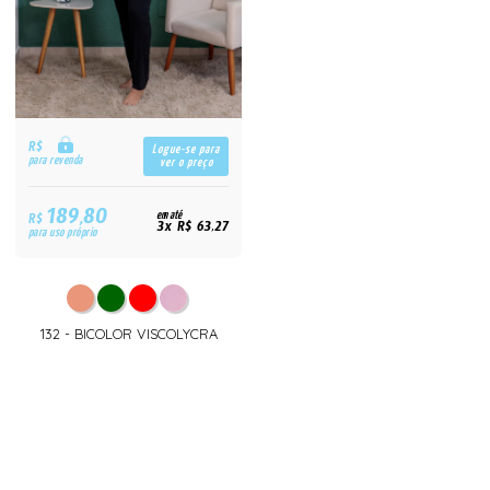
R$
Logue-se para
para revenda
ver o preço
189,80
R$
em até
3x R$ 63,27
para uso próprio
132 - BICOLOR VISCOLYCRA