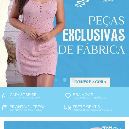
CADASTRE-SE
PRA VOCÊ
SEJA UMA REVENDEDORA
PEÇAS QUE SÃO TENDÊNCIAS!
PRONTA-ENTREGA
FRETE GRÁTIS
DA FÁBRICA PARA SUA LOJA
CONSULTE AS NOSSAS CONDIÇÕES