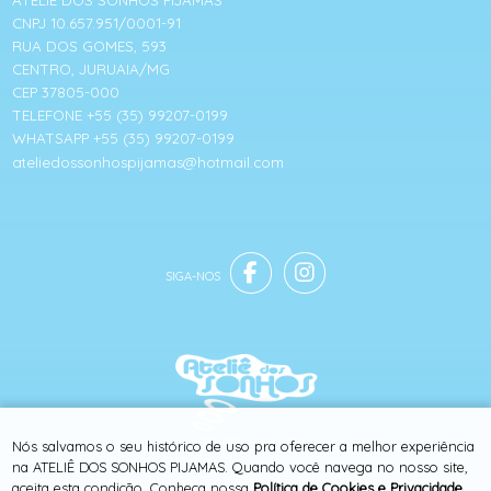
ATELIÊ DOS SONHOS PIJAMAS
CNPJ 10.657.951/0001-91
RUA DOS GOMES, 593
CENTRO, JURUAIA/MG
CEP 37805-000
TELEFONE +55 (35) 99207-0199
WHATSAPP +55 (35) 99207-0199
ateliedossonhospijamas@hotmail.com
® TODOS DIREITOS RESERVADOS
Nós salvamos o seu histórico de uso pra oferecer a melhor experiência
na ATELIÊ DOS SONHOS PIJAMAS. Quando você navega no nosso site,
aceita esta condição. Conheça nossa
Política de Cookies e Privacidade
.