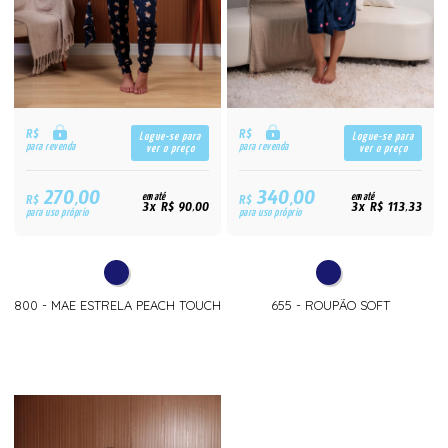
R$
R$
Logue-se para
Logue-se para
para revenda
para revenda
ver o preço
ver o preço
270,00
340,00
R$
em até
R$
em até
3x R$ 90,00
3x R$ 113,33
para uso próprio
para uso próprio
800 - MAE ESTRELA PEACH TOUCH
655 - ROUPÃO SOFT