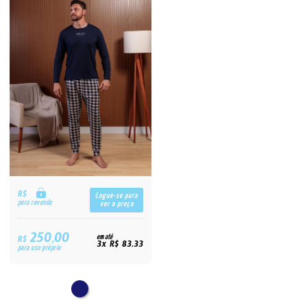
R$
Logue-se para
para revenda
ver o preço
250,00
R$
em até
3x R$ 83,33
para uso próprio