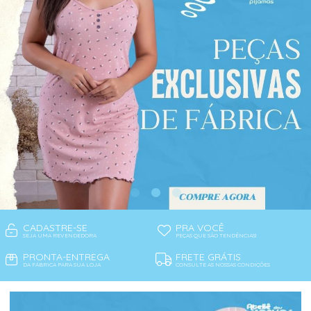
CADASTRE-SE
PRA VOCÊ
SEJA UMA REVENDEDORA
PEÇAS QUE SÃO TENDÊNCIAS!
PRONTA-ENTREGA
FRETE GRÁTIS
DA FÁBRICA PARA SUA LOJA
CONSULTE AS NOSSAS CONDIÇÕES