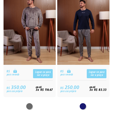
R$
R$
Logue-se para
Logue-se para
para revenda
para revenda
ver o preço
ver o preço
350,00
250,00
R$
em até
R$
em até
3x R$ 116,67
3x R$ 83,33
para uso próprio
para uso próprio