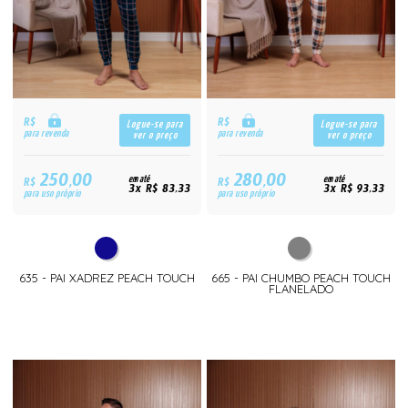
R$
R$
Logue-se para
Logue-se para
para revenda
para revenda
ver o preço
ver o preço
250,00
280,00
R$
em até
R$
em até
3x R$ 83,33
3x R$ 93,33
para uso próprio
para uso próprio
635 - PAI XADREZ PEACH TOUCH
665 - PAI CHUMBO PEACH TOUCH
FLANELADO