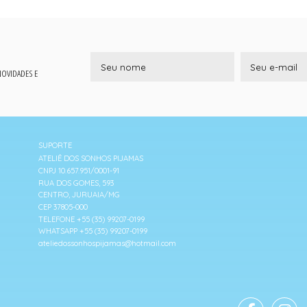
 NOVIDADES E
SUPORTE
ATELIÊ DOS SONHOS PIJAMAS
CNPJ 10.657.951/0001-91
RUA DOS GOMES, 593
CENTRO, JURUAIA/MG
CEP 37805-000
TELEFONE +55 (35) 99207-0199
WHATSAPP +55 (35) 99207-0199
ateliedossonhospijamas@hotmail.com