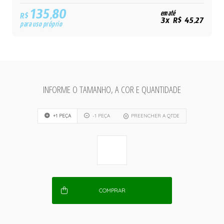
135,80
em até
R$
3x R$ 45,27
para uso próprio
INFORME O TAMANHO, A COR E QUANTIDADE
+1 PEÇA
-1 PEÇA
PREENCHER A QTDE
COMPRAR